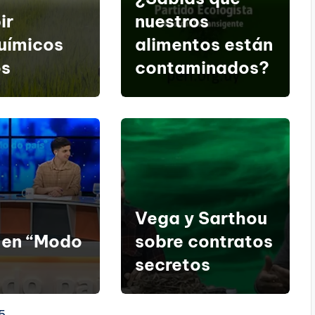
ir
nuestros
uímicos
alimentos están
os
contaminados?
Vega y Sarthou
 en “Modo
sobre contratos
secretos
5