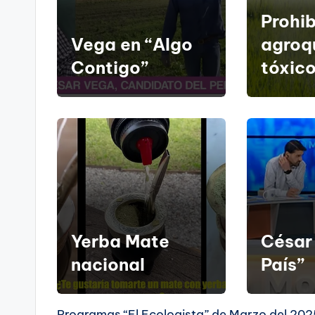
Prohib
Vega en “Algo
agroq
Contigo”
tóxic
Yerba Mate
César
nacional
País”
Programas “El Ecologista” de Marzo del 202