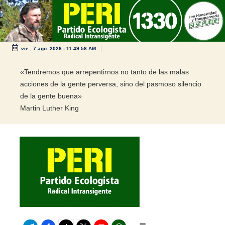
Saltar
al
contenido
vie., 7 ago. 2026
-
11:49:58 AM
«Tendremos que arrepentirnos no tanto de las malas
acciones de la gente perversa, sino del pasmoso silencio
de la gente buena»
Martin Luther King
Telegram
Facebook
TikTok
Twitter
Youtube
WhatsApp