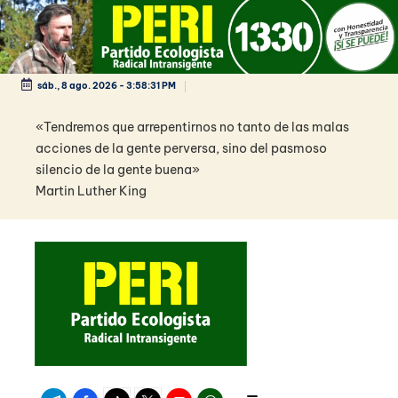
Saltar
al
contenido
sáb., 8 ago. 2026
-
3:58:31 PM
«Tendremos que arrepentirnos no tanto de las malas
acciones de la gente perversa, sino del pasmoso
silencio de la gente buena»
Martin Luther King
Telegram
Facebook
TikTok
Twitter
Youtube
WhatsApp