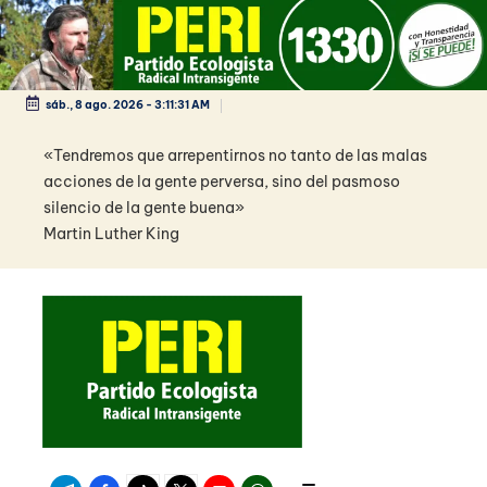
Saltar
al
contenido
sáb., 8 ago. 2026
-
3:11:31 AM
«Tendremos que arrepentirnos no tanto de las malas
acciones de la gente perversa, sino del pasmoso
silencio de la gente buena»
Martin Luther King
Telegram
Facebook
TikTok
Twitter
Youtube
WhatsApp