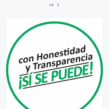
Paginación
1
2
SIGUIENTE
PÁGINA
de
entradas