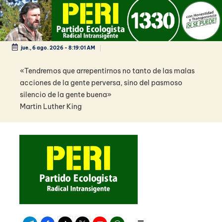
Saltar
al
contenido
jue., 6 ago. 2026
-
8:19:02 AM
«Tendremos que arrepentirnos no tanto de las malas
acciones de la gente perversa, sino del pasmoso
silencio de la gente buena»
Martin Luther King
Telegram
Facebook
TikTok
Twitter
Youtube
WhatsApp