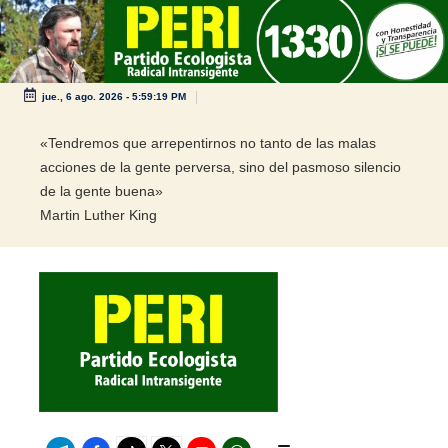
Saltar
al
contenido
jue., 6 ago. 2026
-
5:59:20 PM
«Tendremos que arrepentirnos no tanto de las malas
acciones de la gente perversa, sino del pasmoso silencio
de la gente buena»
Martin Luther King
Telegram
Facebook
TikTok
Twitter
Youtube
WhatsApp