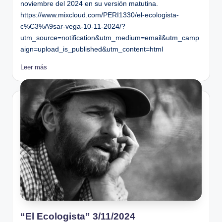
noviembre del 2024 en su versión matutina.
https://www.mixcloud.com/PERI1330/el-ecologista-
c%C3%A9sar-vega-10-11-2024/?
utm_source=notification&utm_medium=email&utm_camp
aign=upload_is_published&utm_content=html
Leer más
“El Ecologista” 3/11/2024