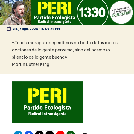
Saltar
al
contenido
vie., 7 ago. 2026
-
10:09:26 PM
«Tendremos que arrepentirnos no tanto de las malas
acciones de la gente perversa, sino del pasmoso
silencio de la gente buena»
Martin Luther King
Telegram
Facebook
TikTok
Twitter
Youtube
WhatsApp