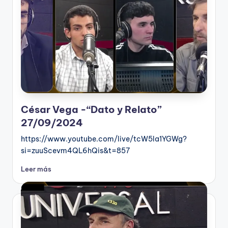
César Vega -“Dato y Relato”
27/09/2024
https://www.youtube.com/live/tcW5la1YGWg?
si=zuuScevm4QL6hQis&t=857
Leer más