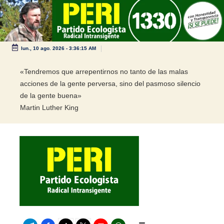
Saltar
al
contenido
lun., 10 ago. 2026
-
3:36:15 AM
«Tendremos que arrepentirnos no tanto de las malas
acciones de la gente perversa, sino del pasmoso silencio
de la gente buena»
Martin Luther King
Telegram
Facebook
TikTok
Twitter
Youtube
WhatsApp