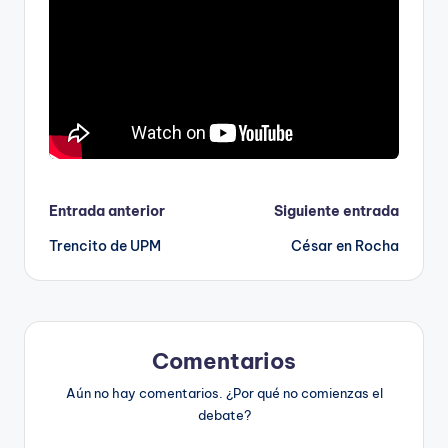
Navegación
Entrada anterior
Siguiente entrada
Trencito de UPM
César en Rocha
de
entradas
Comentarios
Aún no hay comentarios. ¿Por qué no comienzas el
debate?