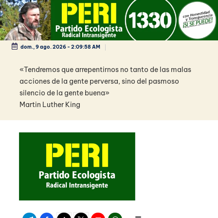
Saltar
al
contenido
dom., 9 ago. 2026
-
2:09:59 AM
«Tendremos que arrepentirnos no tanto de las malas
acciones de la gente perversa, sino del pasmoso
silencio de la gente buena»
Martin Luther King
Telegram
Facebook
TikTok
Twitter
Youtube
WhatsApp