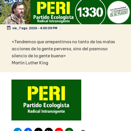
Saltar
al
contenido
vie., 7 ago. 2026
-
4:00:10 PM
«Tendremos que arrepentirnos no tanto de las malas
acciones de la gente perversa, sino del pasmoso
silencio de la gente buena»
Martin Luther King
Telegram
Facebook
TikTok
Twitter
Youtube
WhatsApp