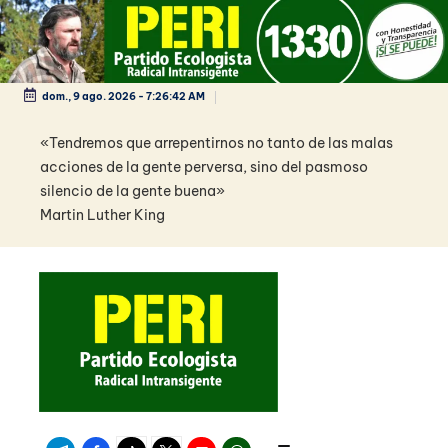
Saltar
al
contenido
dom., 9 ago. 2026
-
7:26:42 AM
«Tendremos que arrepentirnos no tanto de las malas
acciones de la gente perversa, sino del pasmoso
silencio de la gente buena»
Martin Luther King
Telegram
Facebook
TikTok
Twitter
Youtube
WhatsApp