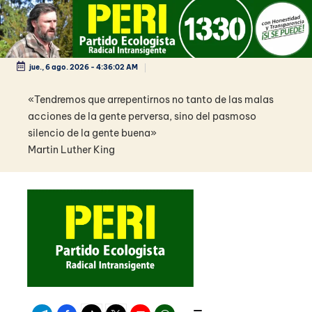
Saltar
al
contenido
jue., 6 ago. 2026
-
4:36:03 AM
«Tendremos que arrepentirnos no tanto de las malas
acciones de la gente perversa, sino del pasmoso
silencio de la gente buena»
Martin Luther King
Telegram
Facebook
TikTok
Twitter
Youtube
WhatsApp