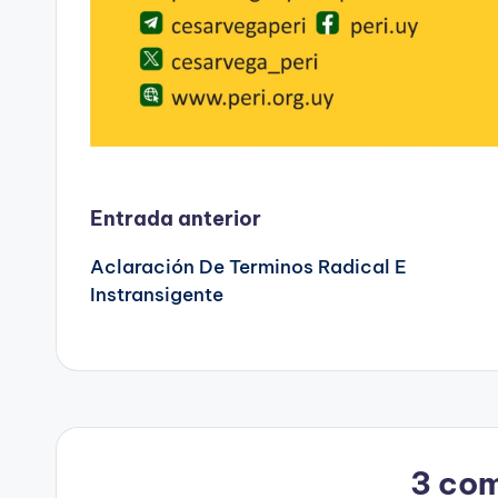
Navegación
Entrada anterior
Aclaración De Terminos Radical E
de
Instransigente
entradas
3 com