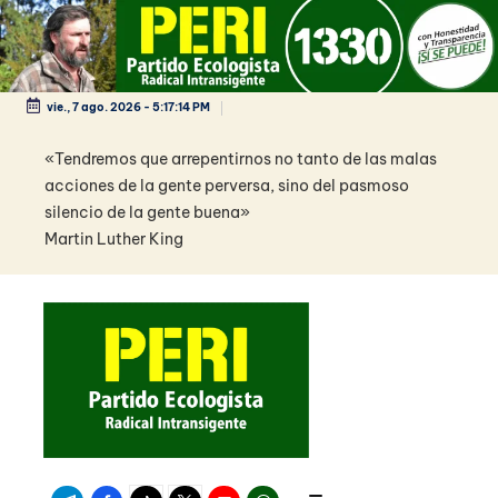
Saltar
al
contenido
vie., 7 ago. 2026
-
5:17:15 PM
«Tendremos que arrepentirnos no tanto de las malas
acciones de la gente perversa, sino del pasmoso
silencio de la gente buena»
Martin Luther King
Telegram
Facebook
TikTok
Twitter
Youtube
WhatsApp