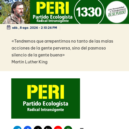
Saltar
al
contenido
sáb., 8 ago. 2026
-
2:10:27 PM
«Tendremos que arrepentirnos no tanto de las malas
acciones de la gente perversa, sino del pasmoso
silencio de la gente buena»
Martin Luther King
Telegram
Facebook
TikTok
Twitter
Youtube
WhatsApp